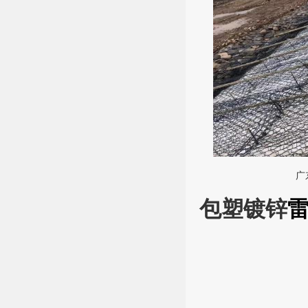
广
包塑镀锌