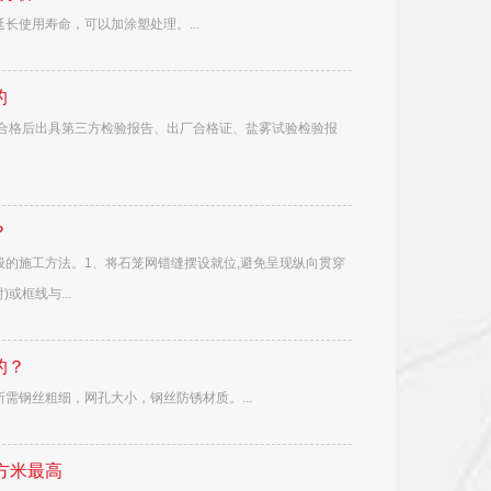
使用寿命，可以加涂塑处理。...
的
合格后出具第三方检验报告、出厂合格证、盐雾试验检验报
？
的施工方法。1、将石笼网错缝摆设就位,避免呈现纵向贯穿
或框线与...
的？
钢丝粗细，网孔大小，钢丝防锈材质。...
方米最高