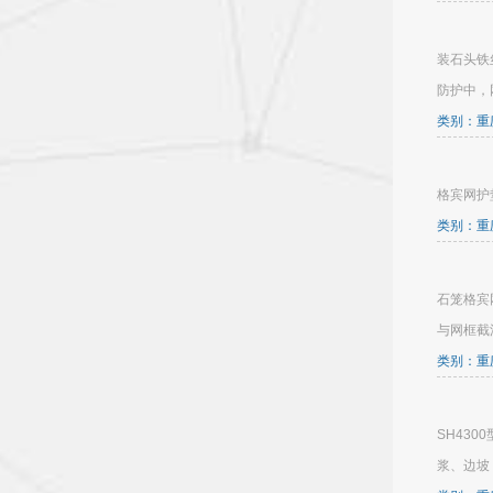
装石头铁
防护中，
类别：重庆
格宾网护
类别：重庆
石笼格宾
与网框截
类别：重庆
SH43
浆、边坡