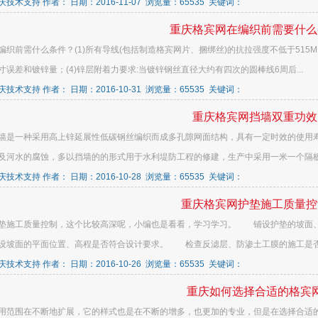
技术支持 作者： 日期：2016-11-07 浏览量：65535 关键词：
重庆格宾网在编织前需要什么
编织前需什么条件？(1)所有导线(包括制造格宾网片、捆绑丝)的抗拉强度不低于515MP
寸误差和镀锌量；(4)锌层附着力要求:当镀锌钢丝直径大约有四次的圆棒线6周后...
技术支持 作者： 日期：2016-10-31 浏览量：65535 关键词：
重庆格宾网挡墙双重功效
墙是一种采用高上锌延展性低碳钢丝编织而成多孔隙网面结构，具有一定时效的使用
及河水的腐蚀，多以挡墙的的形式用于水利堤防工程的修建，生产中采用一米一个隔板的
技术支持 作者： 日期：2016-10-28 浏览量：65535 关键词：
重庆格宾网护垫施工质量控
垫施工质量控制，这个比较高深呢，小编也是看看，学习学习。 铺设护垫的坡面
设坡面的平面位置、高程是否符合设计要求。 检查反滤层、防渗土工膜的施工是否符合4.
技术支持 作者： 日期：2016-10-26 浏览量：65535 关键词：
重庆如何选择合适的格宾
用范围在不断地扩展，它的样式也是在不断的增多，也更加的专业，但是在选择合适