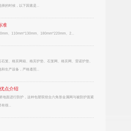
的时候，以下因素是...
标准
m、110mm*130mm、180mm*220mm、2...
宾石笼、格宾网箱、格宾护垫、石笼网、格宾网、雷诺护垫、
生产设备，严格遵照...
优点介绍
墩桥地面进行防护，这种包塑双绞合六角形金属网与被防护面紧
很...