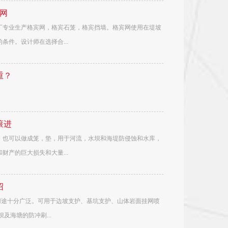
网
厂专业生产格宾网，格宾石笼，格宾挡墙。格宾网使用在堤坡
件。设计师在选择合...
重？
滚进
，也可以做成笼，垫，用于河流，水坝和海堤防侵蚀和水库，
产的巨大损失和大量...
绍
品用途十分广泛。可用于边坡支护、基坑支护、山体岩面挂网喷
海塘的防冲刷...