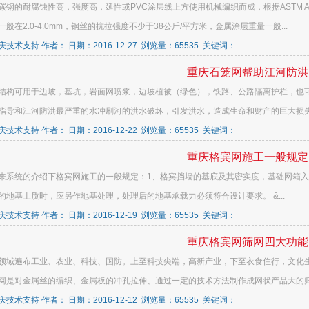
碳钢的耐腐蚀性高，强度高，延性或PVC涂层线上方使用机械编织而成，根据ASTM A 
般在2.0-4.0mm，钢丝的抗拉强度不少于38公斤/平方米，金属涂层重量一般...
技术支持 作者： 日期：2016-12-27 浏览量：65535 关键词：
重庆石笼网帮助江河防洪
结构可用于边坡，基坑，岩面网喷浆，边坡植被（绿色），铁路、公路隔离护栏，也
指导和江河防洪最严重的水冲刷河的洪水破坏，引发洪水，造成生命和财产的巨大损失和
技术支持 作者： 日期：2016-12-22 浏览量：65535 关键词：
重庆格宾网施工一般规定
来系统的介绍下格宾网施工的一般规定：1、格宾挡墙的基底及其密实度，基础网箱入
的地基土质时，应另作地基处理，处理后的地基承载力必须符合设计要求。 &...
技术支持 作者： 日期：2016-12-19 浏览量：65535 关键词：
重庆格宾网筛网四大功能
领域遍布工业、农业、科技、国防。上至科技尖端，高新产业，下至衣食住行，文化
网是对金属丝的编织、金属板的冲孔拉伸、通过一定的技术方法制作成网状产品大的归
技术支持 作者： 日期：2016-12-12 浏览量：65535 关键词：