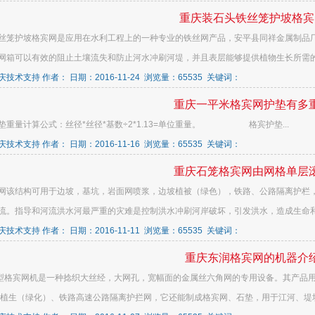
重庆装石头铁丝笼护坡格宾
丝笼护坡格宾网是应用在水利工程上的一种专业的铁丝网产品，安平县同祥金属制品
网箱可以有效的阻止土壤流失和防止河水冲刷河堤，并且表层能够提供植物生长所需的条
技术支持 作者： 日期：2016-11-24 浏览量：65535 关键词：
重庆一平米格宾网护垫有多
垫重量计算公式：丝径*丝径*基数÷2*1.13=单位重量。 格宾护垫...
技术支持 作者： 日期：2016-11-16 浏览量：65535 关键词：
重庆石笼格宾网由网格单层
网该结构可用于边坡，基坑，岩面网喷浆，边坡植被（绿色），铁路、公路隔离护栏
流。指导和河流洪水河最严重的灾难是控制洪水冲刷河岸破坏，引发洪水，造成生命和财
技术支持 作者： 日期：2016-11-11 浏览量：65535 关键词：
重庆东润格宾网的机器介
00型格宾网机是一种捻织大丝经，大网孔，宽幅面的金属丝六角网的专用设备。其产
 植生（绿化）、铁路高速公路隔离护拦网，它还能制成格宾网、石垫，用于江河、堤坝及